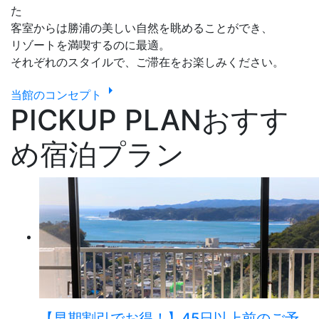
た
客室からは勝浦の美しい自然を眺めることができ、
リゾートを満喫するのに最適。
それぞれのスタイルで、ご滞在をお楽しみください。
arrow_right
当館のコンセプト
PICKUP PLAN
おすす
め宿泊プラン
【早期割引でお得！】45日以上前のご予