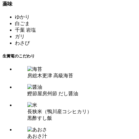
薬味
ゆかり
白ごま
千葉 岩塩
ガリ
わさび
生簀篭のこだわり
房総木更津 高級海苔
鰹節屋房州節 だし醤油
長狭米（鴨川産コシヒカリ）
黒酢すし飯
あおさ汁