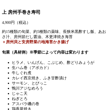
上 房州手巻き寿司
4,900
円（税込）
約15種類の旬菜、約5種類の薬味、長狭米黒酢すし飯、あお
さ汁、房州節だし醤油、木更津焼き海苔
＋房州貝と安房野菜の地海苔かき揚げ
旬菜（具材例）※季節によって内容は変わります
ヒラメ、いんげん、こぶじめ、酢どりみょうが
生ハム巻（アボカド）
牛しぐれ煮
カレイ西京焼き、ふき甘酢漬け
サーモン、とびっこ
鴨川アジなめろう
じゃこ天
ねぎとろ
アスパラ磯の巻
鶏香草焼き