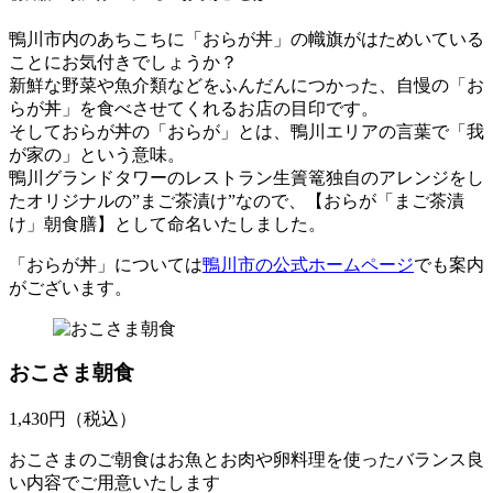
鴨川市内のあちこちに「おらが丼」の幟旗がはためいている
ことにお気付きでしょうか？
新鮮な野菜や魚介類などをふんだんにつかった、自慢の「お
らが丼」を食べさせてくれるお店の目印です。
そしておらが丼の「おらが」とは、鴨川エリアの言葉で「我
が家の」という意味。
鴨川グランドタワーのレストラン生簀篭独自のアレンジをし
たオリジナルの”まご茶漬け”なので、【おらが「まご茶漬
け」朝食膳】として命名いたしました。
「おらが丼」については
鴨川市の公式ホームページ
でも案内
がございます。
おこさま朝食
1,430
円（税込）
おこさまのご朝食はお魚とお肉や卵料理を使ったバランス良
い内容でご用意いたします