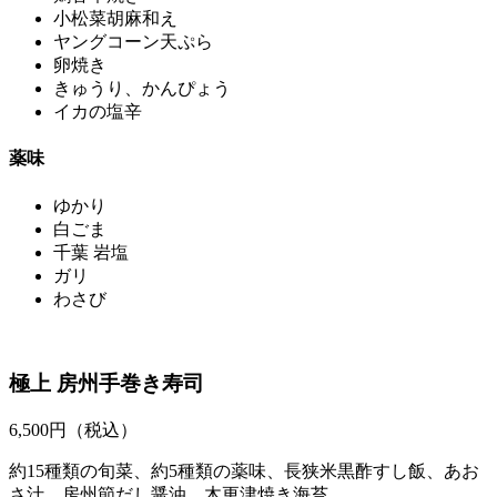
小松菜胡麻和え
ヤングコーン天ぷら
卵焼き
きゅうり、かんぴょう
イカの塩辛
薬味
ゆかり
白ごま
千葉 岩塩
ガリ
わさび
極上 房州手巻き寿司
6,500
円（税込）
約15種類の旬菜、約5種類の薬味、長狭米黒酢すし飯、あお
さ汁、房州節だし醤油、木更津焼き海苔