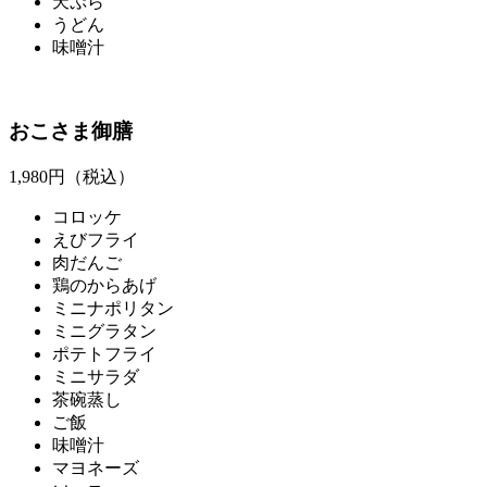
天ぷら
うどん
味噌汁
おこさま御膳
1,980
円（税込）
コロッケ
えびフライ
肉だんご
鶏のからあげ
ミニナポリタン
ミニグラタン
ポテトフライ
ミニサラダ
茶碗蒸し
ご飯
味噌汁
マヨネーズ