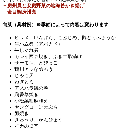
＋房州貝と安房野菜の地海苔かき揚げ
＋金目鯛房州煮
旬菜（具材例）※季節によって内容は変わります
ヒラメ、いんげん、こぶじめ、酢どりみょうが
生ハム巻（アボカド）
牛しぐれ煮
カレイ西京焼き、ふき甘酢漬け
サーモン、とびっこ
鴨川アジなめろう
じゃこ天
ねぎとろ
アスパラ磯の巻
鶏香草焼き
小松菜胡麻和え
ヤングコーン天ぷら
卵焼き
きゅうり、かんぴょう
イカの塩辛