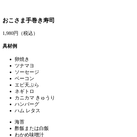
おこさま手巻き寿司
1,980
円（税込）
具材例
卵焼き
ツナマヨ
ソーセージ
ベーコン
エビ天ぷら
ネギトロ
カニカマ きゅうり
ハンバーグ
ハム レタス
海苔
酢飯または白飯
わかめ味噌汁