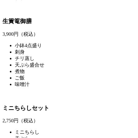
生簀篭御膳
3,900
円（税込）
小鉢4点盛り
刺身
チリ蒸し
天ぷら盛合せ
煮物
ご飯
味噌汁
ミニちらしセット
2,750
円（税込）
ミニちらし