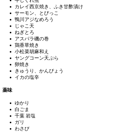
牛しぐれ煮
カレイ西京焼き、ふき甘酢漬け
サーモン、とびっこ
鴨川アジなめろう
じゃこ天
ねぎとろ
アスパラ磯の巻
鶏香草焼き
小松菜胡麻和え
ヤングコーン天ぷら
卵焼き
きゅうり、かんぴょう
イカの塩辛
薬味
ゆかり
白ごま
千葉 岩塩
ガリ
わさび