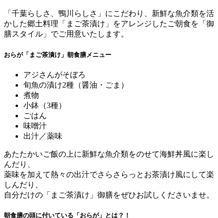
「千葉らしさ、鴨川らしさ」にこだわり、新鮮な魚介類を活
かした郷土料理「まご茶漬け」をアレンジしたご朝食を「御
膳スタイル」でご用意いたします。
おらが「まご茶漬け」朝食膳メニュー
アジさんがそぼろ
旬魚の漬け2種（醤油・ごま）
煮物
小鉢（3種）
ごはん
味噌汁
出汁／薬味
あたたかいご飯の上に新鮮な魚介類をのせて海鮮丼風に楽し
んだり、
薬味を加えて熱々の出汁でさらさらっとお茶漬け風にして楽
しんだり、
自分だけの「まご茶漬け」御膳をぜひお試しくださいませ。
朝食膳の頭に付いている「おらが」とは？！