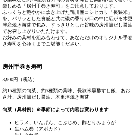
楽しめる「房州手巻き寿司」をご用意しております。
ふっくらと艶やかに炊き上げた鴨川産コシヒカリ「長狭米」
を、パリッとした食感と共に磯の香りが口の中に広がる木更
津産焼き海苔で包み、すっきりとした旨味の房州節だし醤油
でお召し上がりいただけます。
お好みの具材を組み合わせて、あなただけのオリジナル手巻
き寿司を心ゆくまでご堪能ください。
房州手巻き寿司
3,900
円（税込）
約15種類の旬菜、約5種類の薬味、長狭米黒酢すし飯、あお
さ汁、房州節だし醤油、木更津焼き海苔
旬菜（具材例）※季節によって内容は変わります
ヒラメ、いんげん、こぶじめ、酢どりみょうが
生ハム巻（アボカド）