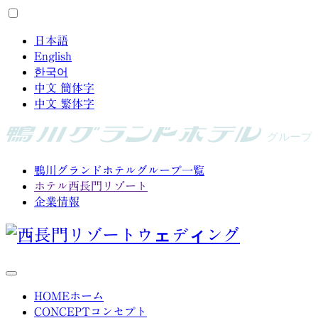
日本語
English
한국어
中文 簡体字
中文 繁体字
鴨川グランドホテルグループ一覧
ホテル西長門リゾート
企業情報
HOME
ホーム
CONCEPT
コンセプト