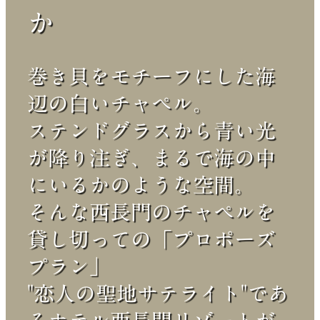
か
巻き貝をモチーフにした海
辺の白いチャペル。
ステンドグラスから青い光
が降り注ぎ、まるで海の中
にいるかのような空間。
そんな西長門のチャペルを
貸し切っての「プロポーズ
プラン」
"恋人の聖地サテライト"であ