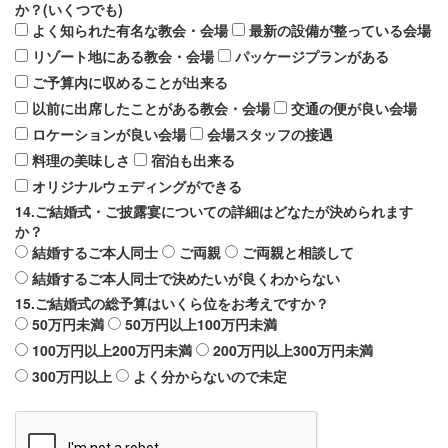
か？(いくつでも)
よく知られた有名な教会・会場
最新の設備が整っている会場
リゾート地にある教会・会場
パッケージプランがある
ご予算内に収めることが出来る
以前に出席したことがある教会・会場
交通の便が良い会場
ロケーションが良い会場
会場スタッフの接遇
料理の美味しさ
宿泊も出来る
オリジナルウェディングができる
14.ご結婚式・ご披露宴についての詳細はどなたが決められます
か？
結婚するご本人同士
ご両親
ご両親と相談して
結婚するご本人同士で決めたいが良くわからない
15.ご結婚式の総予算はいくら位をお考えですか？
50万円未満
50万円以上100万円未満
100万円以上200万円未満
200万円以上300万円未満
300万円以上
よく分からないので未定