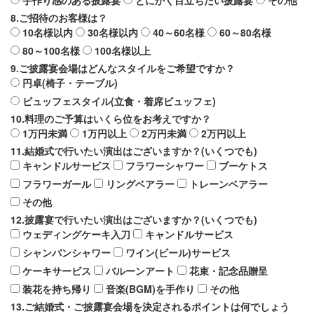
手作り感のある披露宴
とにかく目立ちたい披露宴
その他
8.ご招待のお客様は？
10名様以内
30名様以内
40～60名様
60～80名様
80～100名様
100名様以上
9.ご披露宴会場はどんなスタイルをご希望ですか？
円卓(椅子・テーブル)
ビュッフェスタイル(立食・着席ビュッフェ)
10.料理のご予算はいくら位をお考えですか？
1万円未満
1万円以上
2万円未満
2万円以上
11.結婚式で行いたい演出はございますか？(いくつでも)
キャンドルサービス
フラワーシャワー
ブーケトス
フラワーガール
リングベアラー
トレーンベアラー
その他
12.披露宴で行いたい演出はございますか？(いくつでも)
ウェディングケーキ入刀
キャンドルサービス
シャンパンシャワー
ワイン(ビール)サービス
ケーキサービス
バルーンアート
花束・記念品贈呈
装花を持ち帰り
音楽(BGM)を手作り
その他
13.ご結婚式・ご披露宴会場を決定されるポイントは何でしょう