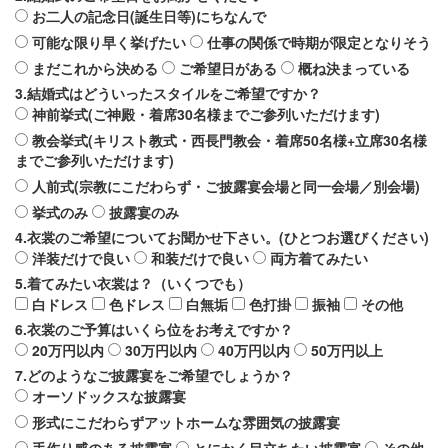
お二人の記念日(誕生日等)にちなんで
可能な限り早く挙げたい
仕事の関係で時期が限定となりそう
まだこれから決める
ご希望日がある
概ね決まっている
3.結婚式はどういったスタイルをご希望ですか？
神前挙式(ご神殿・着席30名様までご参列いただけます)
教会挙式(キリスト教式・西長門教会・着席50名様+立席30名様
までご参列いただけます)
人前式(宗教にこだわらず・ご披露宴会場と同一会場／別会場)
挙式のみ
披露宴のみ
4.衣裳のご希望についてお聞かせ下さい。(ひとつお選びください)
洋装だけで良い
和装だけで良い
両方着てみたい
5.着てみたい衣裳は？（いくつでも）
白ドレス
色ドレス
白無垢
色打掛
振袖
その他
6.衣裳のご予算はいくら位をお考えですか？
20万円以内
30万円以内
40万円以内
50万円以上
7.どのようなご披露宴をご希望でしょうか？
オーソドックスな披露宴
形式にこだわらずアットホームな雰囲気の披露宴