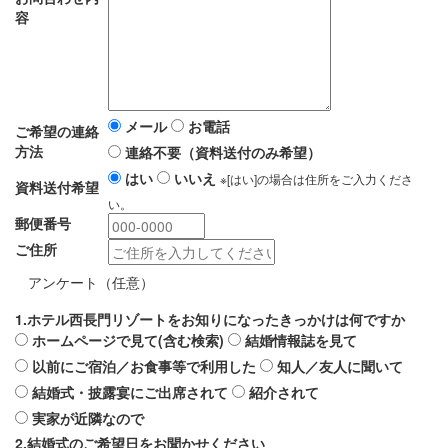
容
メール
お電話
ご希望の連絡
方法
連絡不要（資料送付のみ希望）
はい
いいえ
※[はい]の場合は住所をご入力くださ
資料送付希望
い。
郵便番号
ご住所
アンケート（任意）
1.ホテル西長門リゾートをお知りになったきっかけは何ですか
ホームページで見て(含む検索)
結婚情報誌を見て
以前にご宿泊／お食事等で利用した
知人／友人に聞いて
結婚式・披露宴にご出席されて
紹介されて
実家が近隣なので
2.結婚式のご希望日をお聞かせください