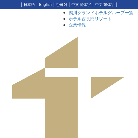
日本語
English
한국어
中文 簡体字
中文 繁体字
鴨川グランドホテルグループ一覧
ホテル西長門リゾート
企業情報