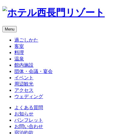
Menu
過ごしかた
客室
料理
温泉
館内施設
団体・会議・宴会
イベント
周辺観光
アクセス
ウェディング
よくある質問
お知らせ
パンフレット
お問い合わせ
宿泊約款