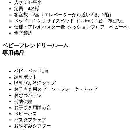
広さ：37平米
定員：4名様
客室数：2室（エレベーターから近い2階、3階）
ベッド：キングサイズベッド（180cm）1台、布団2組
仕様：アレルバスター畳+クッションフロア、ベビーベ
全室禁煙
ベビーフレンドリールーム
専用備品
ベビーベッド1台
調乳ポット
哺乳びん洗浄グッズ
お子さま用スプーン・フォーク・カップ
おむつバケツ
補助便座
お子さま用踏み台
ベビーバス
バスタブチェア
おやすみシアター